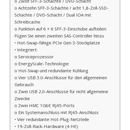
o Zwölf SFF-3-Schächte / DVD-Schacht
o Achtzehn SFF-3-Schächte / acht 1,8-Zoll-SSD-
Schächte / DVD-Schacht / Dual IOA mit
Schreibcache
o Funktion auf 6 + 6 SFF-3-Einschübe aufteilen:
Fügen Sie einen zweiten SAS-Controller hinzu
• Hot-Swap-fähige PCIe Gen 3-Steckplätze
• Integriert:
o Serviceprozessor
o EnergyScale-Technologie
o Hot-Swap und redundante Kühlung
o Vier USB 3.0-Anschlüsse für den allgemeinen
Gebrauch
o Zwei USB 2.0-Anschlüsse für nicht allgemeine
Zwecke
o Zwei HMC 1GbE RJ45-Ports
o Ein Systemanschluss mit RJ45-Anschluss
• Vier redundante Hot-Plug-Netzteile
• 19-Zoll-Rack-Hardware (4 HE)