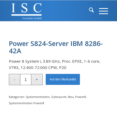
Power S824-Server IBM 8286-
42A
Power 8 System i, 3.89 GHz, Proc. EPXE, 1-6 core,
V7R3, 12.400-72.000 CPW, P20
Alternative:
Auf den Merkzettel
Kategorien:
Systemeinheiten
,
Gebraucht
,
Neu
,
Power8
,
Systemeinheiten Power8