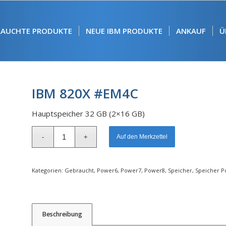
RAUCHTE PRODUKTE
NEUE IBM PRODUKTE
ANKAUF
Ü
IBM 820X #EM4C
Hauptspeicher 32 GB (2×16 GB)
Alternative:
Auf den Merkzettel
Kategorien:
Gebraucht
,
Power6
,
Power7
,
Power8
,
Speicher
,
Speicher P
Beschreibung