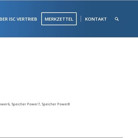
BER ISC VERTRIEB
MERKZETTEL
KONTAKT
ower6
,
Speicher Power7
,
Speicher Power8