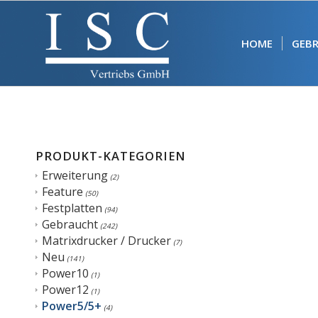
HOME
GEB
PRODUKT-KATEGORIEN
Erweiterung
(2)
Feature
(50)
Festplatten
(94)
Gebraucht
(242)
Matrixdrucker / Drucker
(7)
Neu
(141)
Power10
(1)
Power12
(1)
Power5/5+
(4)