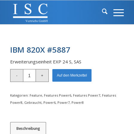
IBM 820X #5887
Erweiterungseinheit EXP 24 S, SAS
Alternative:
Auf den Merkzettel
Kategorien:
Feature
,
Features Power6
,
Features Power7
,
Features
Power8
,
Gebraucht
,
Power6
,
Power7
,
Power8
Beschreibung