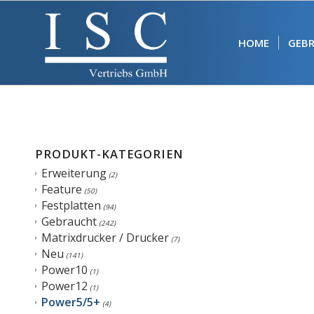
HOME
GEB
PRODUKT-KATEGORIEN
Erweiterung
(2)
Feature
(50)
Festplatten
(94)
Gebraucht
(242)
Matrixdrucker / Drucker
(7)
Neu
(141)
Power10
(1)
Power12
(1)
Power5/5+
(4)