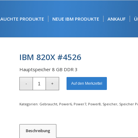
RAUCHTE PRODUKTE
NEUE IBM PRODUKTE
ANKAUF
Ü
IBM 820X #4526
Hauptspeicher 8 GB DDR 3
Alternative:
Auf den Merkzettel
Kategorien:
Gebraucht
,
Power6
,
Power7
,
Power8
,
Speicher
,
Speicher P
Beschreibung