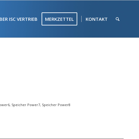
BER ISC VERTRIEB
MERKZETTEL
KONTAKT
ower6
,
Speicher Power7
,
Speicher Power8