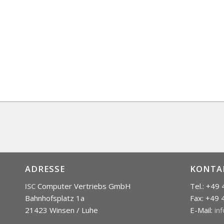
ADRESSE
KONTA
ISC
Computer Vertriebs GmbH
Tel.: +49
Bahnhofsplatz 1a
Fax: +49 
21423 Winsen / Luhe
E-Mail:
in