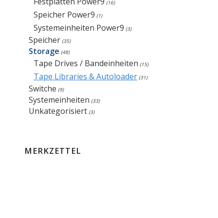
Festplatten Power9
(16)
Speicher Power9
(1)
Systemeinheiten Power9
(3)
Speicher
(35)
Storage
(48)
Tape Drives / Bandeinheiten
(15)
Tape Libraries & Autoloader
(31)
Switche
(9)
Systemeinheiten
(33)
Unkategorisiert
(3)
MERKZETTEL