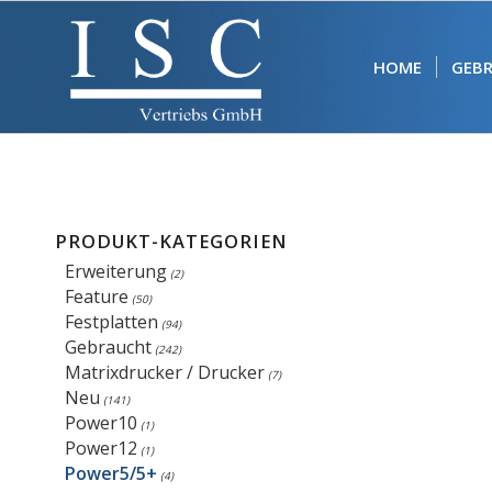
HOME
GEB
PRODUKT-KATEGORIEN
Erweiterung
(2)
Feature
(50)
Festplatten
(94)
Gebraucht
(242)
Matrixdrucker / Drucker
(7)
Neu
(141)
Power10
(1)
Power12
(1)
Power5/5+
(4)