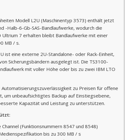
iten Modell L2U (Maschinentyp 3573) enthält jetzt
und -Halb-6-Gb-SAS-Bandlaufwerke, wodurch die
Ultrium 7 erhalten bleibt Bandlaufwerke mit einer
0 MB / s.
ist eine externe 2U-Standalone- oder Rack-Einheit,
 von Sicherungsbändern ausgelegt ist. Die TS3100-
ndlaufwerk mit voller Höhe oder bis zu zwei IBM LTO
Automatisierungszuverlässigkeit zu Preisen für offene
, um unbeaufsichtigtes Backup auf Einstiegsebene,
besserte Kapazität und Leistung zu unterstützen.
ützt:
bre Channel (Funktionsnummern 8547 und 8548)
edienspezifikation bis zu 300 MB / s