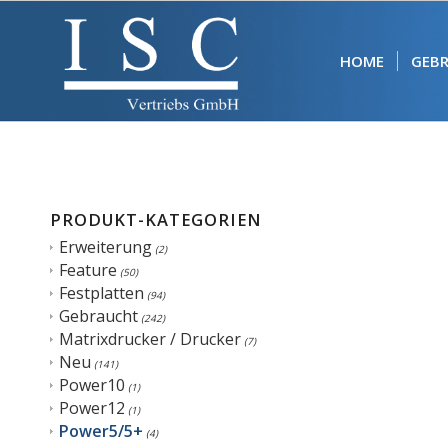
HOME
GEB
PRODUKT-KATEGORIEN
Erweiterung
(2)
Feature
(50)
Festplatten
(94)
Gebraucht
(242)
Matrixdrucker / Drucker
(7)
Neu
(141)
Power10
(1)
Power12
(1)
Power5/5+
(4)